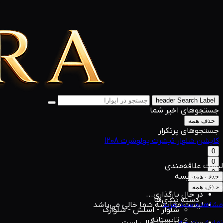
header Search Label
جستجوهای اخیر شما
حذف همه
جستجوهای پرتکرار
کاپشن
شلوار
تیشرت
پولوشرت
1208
0
0
لیست علاقه‌مندی
0
لیست مقایسه
حذف همه
0 مورد
حذف همه
در حال بارگذاری...
دسته بندی‌ها
مشاهده سبد خرید
لیست مقایسه شما خالی می‌باشد
شلوار - اسلش - شلوارک
تابستانه