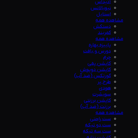
آدیداس
نیوبالانس
استایل
مشاهده همه
دستکش
کمربند
مشاهده همه
پاییزه بهاره
دورس و بافت
چرم
کاپشن پفی
کاپشن دوپوش
گورتکس (ضد آب)
طرح پر
هودی
سویشرت
کاپشن برزنتی
برزنت (ضد آب)
مشاهده همه
ست راحتی
ست دو تیکه
ست سه تیکه
کاپشن زنانه