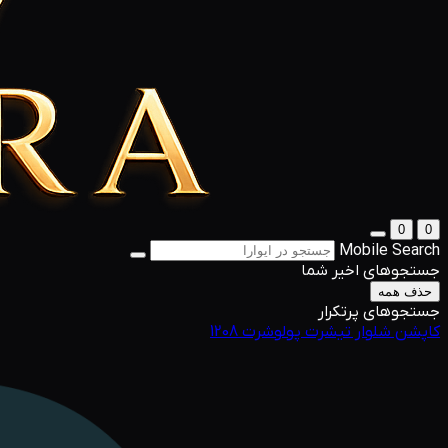
0
0
Mobile Search
جستجوهای اخیر شما
حذف همه
جستجوهای پرتکرار
کاپشن
شلوار
تیشرت
پولوشرت
1208