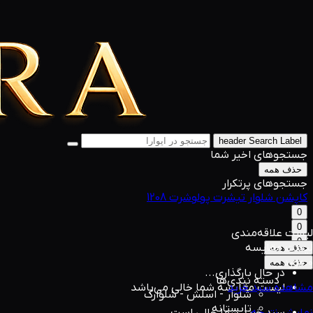
header Search Label
جستجوهای اخیر شما
حذف همه
جستجوهای پرتکرار
کاپشن
شلوار
تیشرت
پولوشرت
1208
0
0
لیست علاقه‌مندی
0
لیست مقایسه
حذف همه
0 مورد
حذف همه
در حال بارگذاری...
دسته بندی‌ها
مشاهده سبد خرید
لیست مقایسه شما خالی می‌باشد
شلوار - اسلش - شلوارک
تابستانه