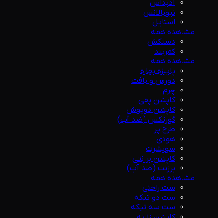
آدیداس
نیوبالانس
استایل
مشاهده همه
دستکش
کمربند
مشاهده همه
پاییزه بهاره
دورس و بافت
چرم
کاپشن پفی
کاپشن دوپوش
گورتکس (ضد آب)
طرح پر
هودی
سویشرت
کاپشن برزنتی
برزنت (ضد آب)
مشاهده همه
ست راحتی
ست دو تیکه
ست سه تیکه
کاپشن زنانه