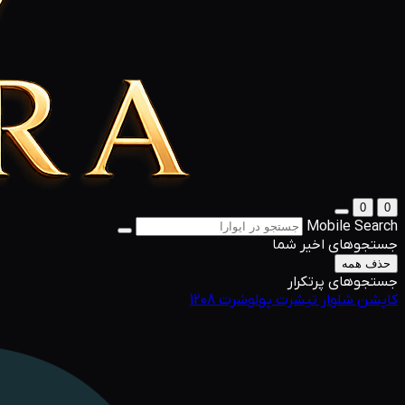
0
0
Mobile Search
جستجوهای اخیر شما
حذف همه
جستجوهای پرتکرار
کاپشن
شلوار
تیشرت
پولوشرت
1208