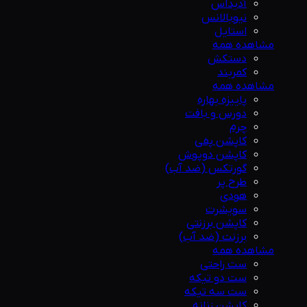
آدیداس
نیوبالانس
استایل
مشاهده همه
دستکش
کمربند
مشاهده همه
پاییزه بهاره
دورس و بافت
چرم
کاپشن پفی
کاپشن دوپوش
گورتکس (ضد آب)
طرح پر
هودی
سویشرت
کاپشن برزنتی
برزنت (ضد آب)
مشاهده همه
ست راحتی
ست دو تیکه
ست سه تیکه
کاپشن زنانه