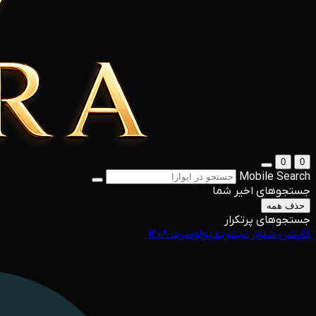
0
0
Mobile Search
جستجوهای اخیر شما
حذف همه
جستجوهای پرتکرار
کاپشن
شلوار
تیشرت
پولوشرت
1208