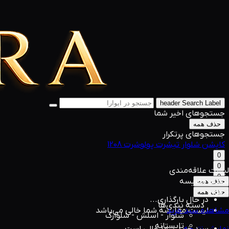
header Search Label
جستجوهای اخیر شما
حذف همه
جستجوهای پرتکرار
کاپشن
شلوار
تیشرت
پولوشرت
1208
0
0
لیست علاقه‌مندی
0
لیست مقایسه
حذف همه
0 مورد
حذف همه
در حال بارگذاری...
دسته بندی‌ها
مشاهده سبد خرید
لیست مقایسه شما خالی می‌باشد
شلوار - اسلش - شلوارک
تابستانه