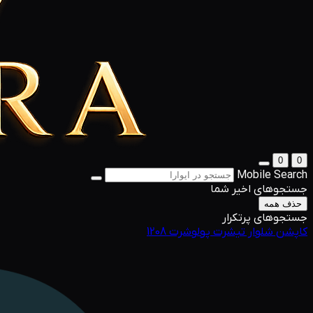
0
0
Mobile Search
جستجوهای اخیر شما
حذف همه
جستجوهای پرتکرار
کاپشن
شلوار
تیشرت
پولوشرت
1208