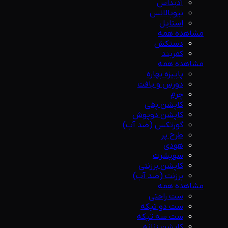
آدیداس
نیوبالانس
استایل
مشاهده همه
دستکش
کمربند
مشاهده همه
پاییزه بهاره
دورس و بافت
چرم
کاپشن پفی
کاپشن دوپوش
گورتکس (ضد آب)
طرح پر
هودی
سویشرت
کاپشن برزنتی
برزنت (ضد آب)
مشاهده همه
ست راحتی
ست دو تیکه
ست سه تیکه
کاپشن زنانه