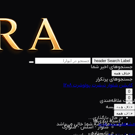
header Search Label
جستجوهای اخیر شما
حذف همه
جستجوهای پرتکرار
کاپشن
شلوار
تیشرت
پولوشرت
1208
0
0
لیست علاقه‌مندی
0
لیست مقایسه
حذف همه
0 مورد
حذف همه
در حال بارگذاری...
دسته بندی‌ها
مشاهده سبد خرید
لیست مقایسه شما خالی می‌باشد
شلوار - اسلش - شلوارک
تابستانه