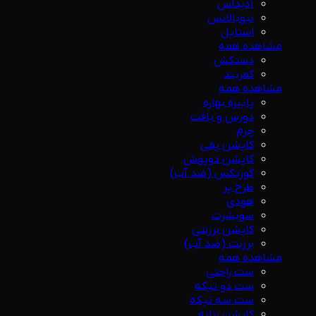
آدیداس
نیوبالانس
استایل
مشاهده همه
دستکش
کمربند
مشاهده همه
پاییزه بهاره
دورس و بافت
چرم
کاپشن پفی
کاپشن دوپوش
گورتکس (ضد آب)
طرح پر
هودی
سویشرت
کاپشن برزنتی
برزنت (ضد آب)
مشاهده همه
ست راحتی
ست دو تیکه
ست سه تیکه
کاپشن زنانه