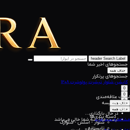
header Search Label
جستجوهای اخیر شما
حذف همه
جستجوهای پرتکرار
کاپشن
شلوار
تیشرت
پولوشرت
1208
0
0
لیست علاقه‌مندی
0
لیست مقایسه
حذف همه
0 مورد
حذف همه
در حال بارگذاری...
دسته بندی‌ها
مشاهده سبد خرید
لیست مقایسه شما خالی می‌باشد
شلوار - اسلش - شلوارک
تابستانه