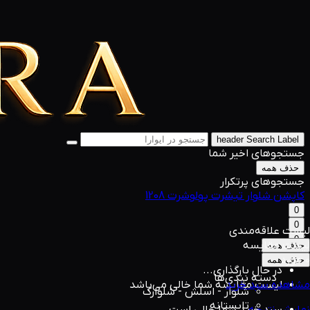
header Search Label
جستجوهای اخیر شما
حذف همه
جستجوهای پرتکرار
کاپشن
شلوار
تیشرت
پولوشرت
1208
0
0
لیست علاقه‌مندی
0
لیست مقایسه
حذف همه
0 مورد
حذف همه
در حال بارگذاری...
دسته بندی‌ها
مشاهده سبد خرید
لیست مقایسه شما خالی می‌باشد
شلوار - اسلش - شلوارک
تابستانه