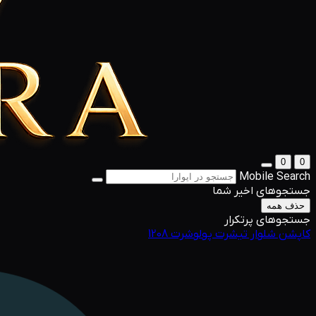
0
0
Mobile Search
جستجوهای اخیر شما
حذف همه
جستجوهای پرتکرار
کاپشن
شلوار
تیشرت
پولوشرت
1208