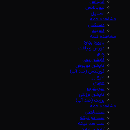
آدیداس
نیوبالانس
استایل
مشاهده همه
دستکش
کمربند
مشاهده همه
پاییزه بهاره
دورس و بافت
چرم
کاپشن پفی
کاپشن دوپوش
گورتکس (ضد آب)
طرح پر
هودی
سویشرت
کاپشن برزنتی
برزنت (ضد آب)
مشاهده همه
ست راحتی
ست دو تیکه
ست سه تیکه
کاپشن زنانه